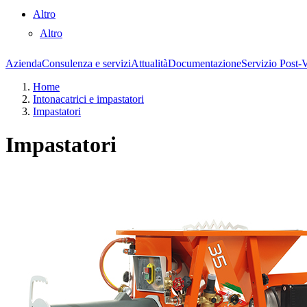
Altro
Altro
Azienda
Consulenza e servizi
Attualità
Documentazione
Servizio Post-
Home
Intonacatrici e impastatori
Impastatori
Impastatori