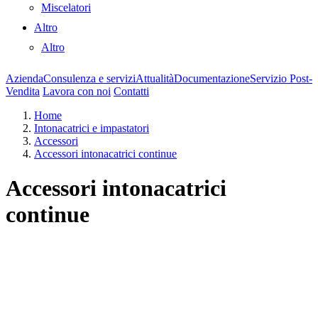
Miscelatori
Altro
Altro
Azienda
Consulenza e servizi
Attualità
Documentazione
Servizio Post-
Vendita
Lavora con noi
Contatti
Home
Intonacatrici e impastatori
Accessori
Accessori intonacatrici continue
Accessori intonacatrici
continue