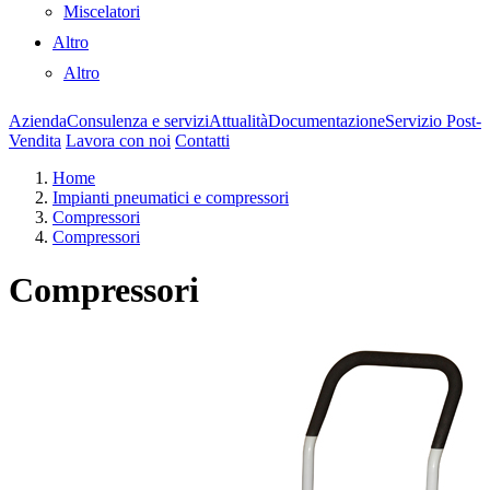
Miscelatori
Altro
Altro
Azienda
Consulenza e servizi
Attualità
Documentazione
Servizio Post-
Vendita
Lavora con noi
Contatti
Home
Impianti pneumatici e compressori
Compressori
Compressori
Compressori