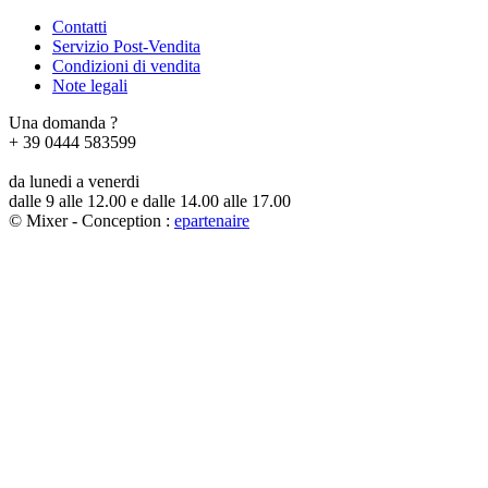
Contatti
Servizio Post-Vendita
Condizioni di vendita
Note legali
Una domanda ?
+ 39 0444 583599
da lunedi a venerdi
dalle 9 alle 12.00 e dalle 14.00 alle 17.00
© Mixer - Conception :
e
partenair
e