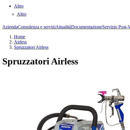
Altro
Altro
Azienda
Consulenza e servizi
Attualità
Documentazione
Servizio Post-
Home
Airless
Spruzzatori Airless
Spruzzatori Airless