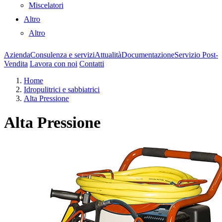
Miscelatori
Altro
Altro
Azienda
Consulenza e servizi
Attualità
Documentazione
Servizio Post-
Vendita
Lavora con noi
Contatti
Home
Idropulitrici e sabbiatrici
Alta Pressione
Alta Pressione