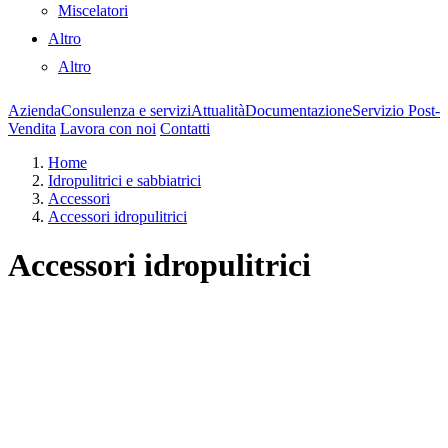
Miscelatori
Altro
Altro
Azienda
Consulenza e servizi
Attualità
Documentazione
Servizio Post-
Vendita
Lavora con noi
Contatti
Home
Idropulitrici e sabbiatrici
Accessori
Accessori idropulitrici
Accessori idropulitrici