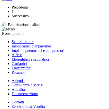
Precedente
1
Successivo
Fabbricazione italiana
Nostri prodotti
Statori e rotori
Intonacatrici e impastatori
Impianti pneumatici e compressori
Airless
Idropulitrici e sabbiatrici
Cardatrici
Frattazzatrici
Ricambi
Azienda
Consulenza e servizi
Attualità
Documentazione
Contatti
Servizio Post-Vendita