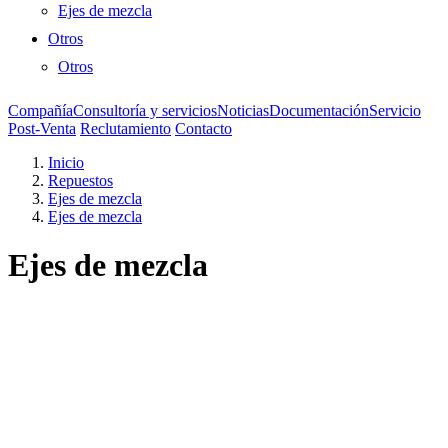
Ejes de mezcla
Otros
Otros
Compañía
Consultoría y servicios
Noticias
Documentación
Servicio
Post-Venta
Reclutamiento
Contacto
Inicio
Repuestos
Ejes de mezcla
Ejes de mezcla
Ejes de mezcla