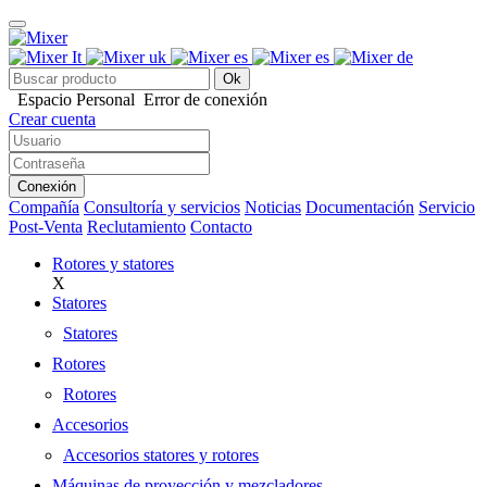
Ok
Espacio Personal
Error de conexión
Crear cuenta
Conexión
Compañía
Consultoría y servicios
Noticias
Documentación
Servicio
Post-Venta
Reclutamiento
Contacto
Rotores y statores
X
Statores
Statores
Rotores
Rotores
Accesorios
Accesorios statores y rotores
Máquinas de proyección y mezcladores