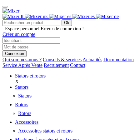
Ok
Espace personnel
Erreur de connexion !
Créer un compte
Connexion
Qui sommes-nous ?
Conseils & services
Actualités
Documentation
Service Après Vente
Recrutement
Contact
Stators et rotors
X
Stators
Stators
Rotors
Rotors
Accessoires
Accessoires stators et rotors
Machines à projeter et malaxeurs