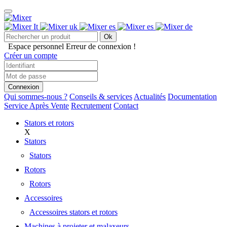
Ok
Espace personnel
Erreur de connexion !
Créer un compte
Connexion
Qui sommes-nous ?
Conseils & services
Actualités
Documentation
Service Après Vente
Recrutement
Contact
Stators et rotors
X
Stators
Stators
Rotors
Rotors
Accessoires
Accessoires stators et rotors
Machines à projeter et malaxeurs