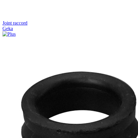
Joint raccord
Geka