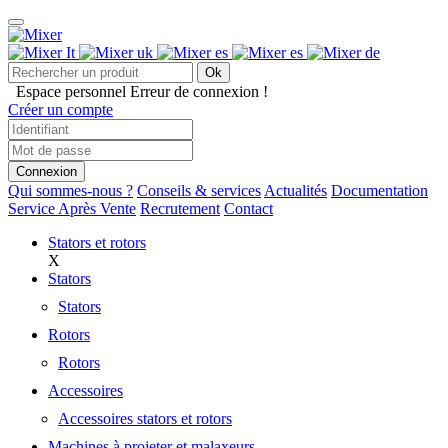
Ok
Espace personnel
Erreur de connexion !
Créer un compte
Connexion
Qui sommes-nous ?
Conseils & services
Actualités
Documentation
Service Après Vente
Recrutement
Contact
Stators et rotors
X
Stators
Stators
Rotors
Rotors
Accessoires
Accessoires stators et rotors
Machines à projeter et malaxeurs