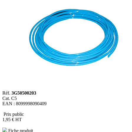
Réf.
3G50500203
Cat. C5
EAN : 8099998090409
Prix public
1
,95
€
HT
Fiche produit