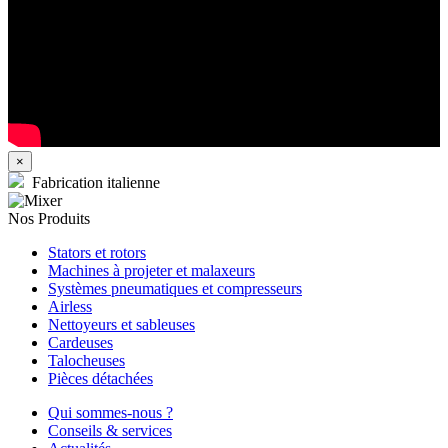
×
Fabrication italienne
Nos Produits
Stators et rotors
Machines à projeter et malaxeurs
Systèmes pneumatiques et compresseurs
Airless
Nettoyeurs et sableuses
Cardeuses
Talocheuses
Pièces détachées
Qui sommes-nous ?
Conseils & services