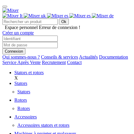
Ok
Espace personnel
Erreur de connexion !
Créer un compte
Connexion
Qui sommes-nous ?
Conseils & services
Actualités
Documentation
Service Après Vente
Recrutement
Contact
Stators et rotors
X
Stators
Stators
Rotors
Rotors
Accessoires
Accessoires stators et rotors
Machines à projeter et malaxeurs