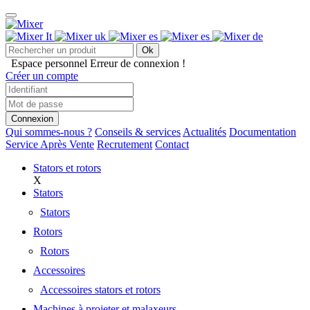
Ok
Espace personnel
Erreur de connexion !
Créer un compte
Connexion
Qui sommes-nous ?
Conseils & services
Actualités
Documentation
Service Après Vente
Recrutement
Contact
Stators et rotors
X
Stators
Stators
Rotors
Rotors
Accessoires
Accessoires stators et rotors
Machines à projeter et malaxeurs