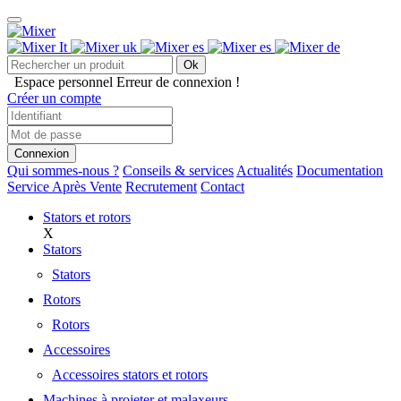
Ok
Espace personnel
Erreur de connexion !
Créer un compte
Connexion
Qui sommes-nous ?
Conseils & services
Actualités
Documentation
Service Après Vente
Recrutement
Contact
Stators et rotors
X
Stators
Stators
Rotors
Rotors
Accessoires
Accessoires stators et rotors
Machines à projeter et malaxeurs