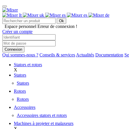
Ok
Espace personnel
Erreur de connexion !
Créer un compte
Connexion
Qui sommes-nous ?
Conseils & services
Actualités
Documentation
Se
Stators et rotors
X
Stators
Stators
Rotors
Rotors
Accessoires
Accessoires stators et rotors
Machines à projeter et malaxeurs
X