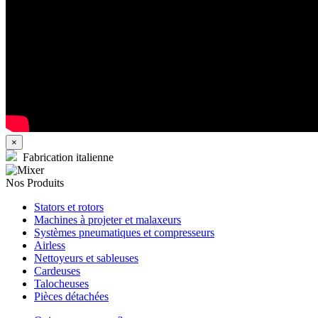
×
Fabrication italienne
Nos Produits
Stators et rotors
Machines à projeter et malaxeurs
Systèmes pneumatiques et compresseurs
Airless
Nettoyeurs et sableuses
Cardeuses
Talocheuses
Pièces détachées