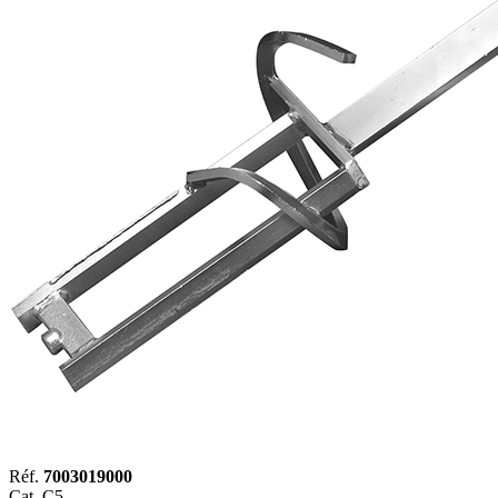
Réf.
7003019000
Cat. C5