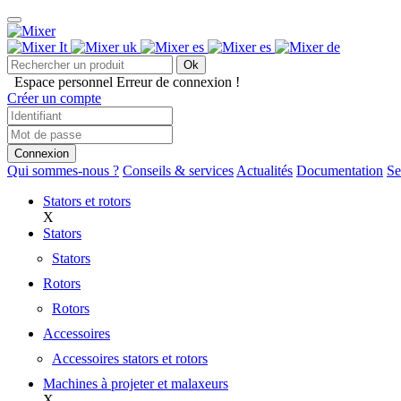
Ok
Espace personnel
Erreur de connexion !
Créer un compte
Connexion
Qui sommes-nous ?
Conseils & services
Actualités
Documentation
Se
Stators et rotors
X
Stators
Stators
Rotors
Rotors
Accessoires
Accessoires stators et rotors
Machines à projeter et malaxeurs
X