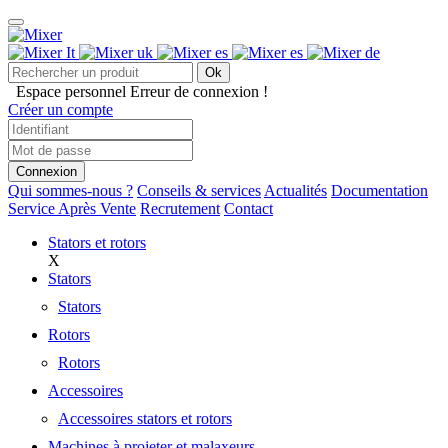
Ok
Espace personnel
Erreur de connexion !
Créer un compte
Connexion
Qui sommes-nous ?
Conseils & services
Actualités
Documentation
Service Après Vente
Recrutement
Contact
Stators et rotors
X
Stators
Stators
Rotors
Rotors
Accessoires
Accessoires stators et rotors
Machines à projeter et malaxeurs