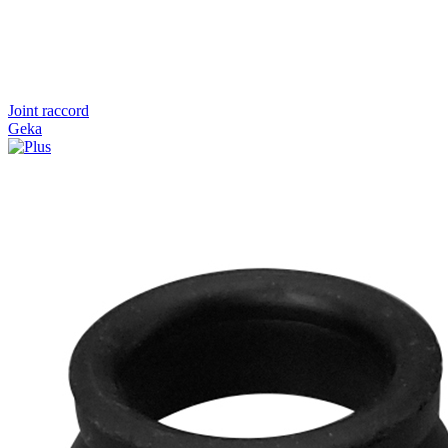
Joint raccord
Geka