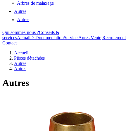
Arbres de malaxage
Autres
Autres
Qui sommes-nous ?
Conseils &
services
Actualités
Documentation
Service Après Vente
Recrutement
Contact
Accueil
Pièces détachées
Autres
Autres
Autres