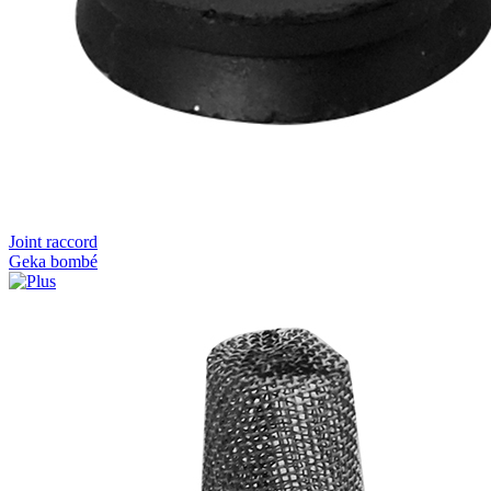
Joint raccord
Geka bombé