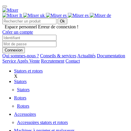
Ok
Espace personnel
Erreur de connexion !
Créer un compte
Connexion
Qui sommes-nous ?
Conseils & services
Actualités
Documentation
Service Après Vente
Recrutement
Contact
Stators et rotors
X
Stators
Stators
Rotors
Rotors
Accessoires
Accessoires stators et rotors
Machines à projeter et malaxeurs