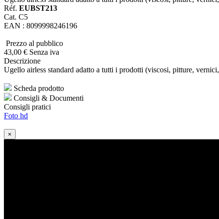
Réf.
EUBST213
Cat. C5
EAN : 8099998246196
Prezzo al pubblico
43
,00
€
Senza iva
Descrizione
Ugello airless standard adatto a tutti i prodotti (viscosi, pitture, vernici,
Scheda prodotto
Consigli & Documenti
Consigli pratici
Foto hd
×