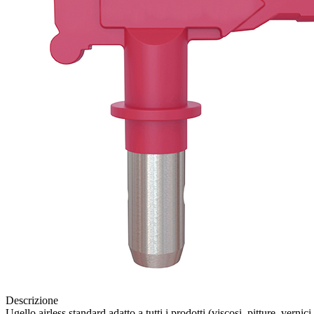
Descrizione
Ugello airless standard adatto a tutti i prodotti (viscosi, pitture, vernici,