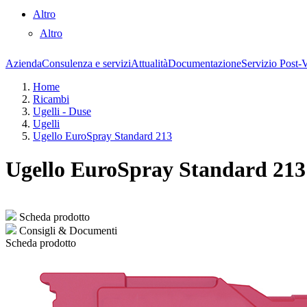
Altro
Altro
Azienda
Consulenza e servizi
Attualità
Documentazione
Servizio Post-
Home
Ricambi
Ugelli - Duse
Ugelli
Ugello EuroSpray Standard 213
Ugello EuroSpray Standard 213
Scheda prodotto
Consigli & Documenti
Scheda prodotto