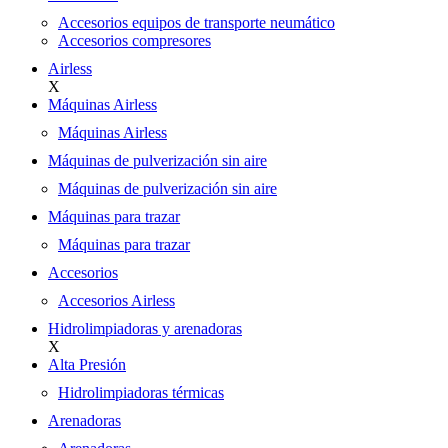
Accesorios equipos de transporte neumático
Accesorios compresores
Airless
X
Máquinas Airless
Máquinas Airless
Máquinas de pulverización sin aire
Máquinas de pulverización sin aire
Máquinas para trazar
Máquinas para trazar
Accesorios
Accesorios Airless
Hidrolimpiadoras y arenadoras
X
Alta Presión
Hidrolimpiadoras térmicas
Arenadoras