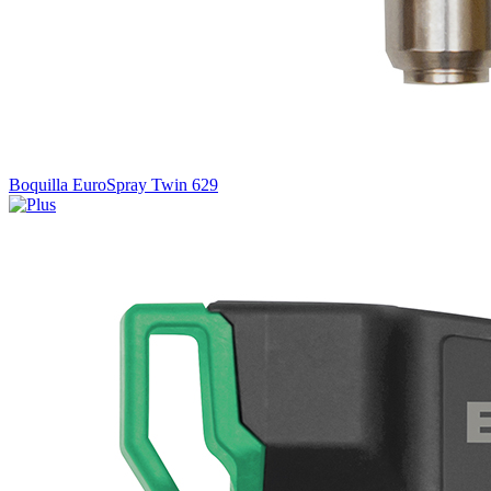
Boquilla EuroSpray Twin 629