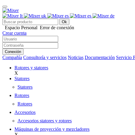
Ok
Espacio Personal
Error de conexión
Crear cuenta
Conexión
Compañía
Consultoría y servicios
Noticias
Documentación
Servicio 
Rotores y statores
X
Statores
Statores
Rotores
Rotores
Accesorios
Accesorios statores y rotores
Máquinas de proyección y mezcladores
X