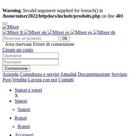
Warning
: Invalid argument supplied for foreach() in
/home/mixer2022/httpdocs/include/produits.php
on line
401
Ok
Area riservata
Errore di connessione
Creare un conto
Connessione
Azienda
Consulenza e servizi
Attualità
Documentazione
Servizio
Post-Vendita
Lavora con noi
Contatti
Statori e rotori
X
Statori
Statori
Rotori
Rotori
Accessori